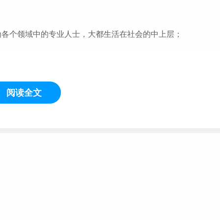
各个领域中的专业人士，大都生活在社会的中上层；
有什么特别出众的成就，几乎都生活在社会的中下层；
阅读全文
很不如意，并且常常还抱怨他人、抱怨社会、抱怨这个“不肯给
知道，不过，在这里，我们确看到了目标、人生规划的重要性。