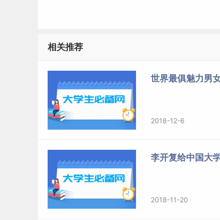
如果正在经历的事物，是我们的人生理想，是值
西来说，过度坚持，则会更多地浪费我们的时间
相关推荐
所以，把精力花在我们认为该做的、值得做的事
世界最俱魅力男
会在错误的方向上越走越远。
上一
2018-12-6
标签：
学会选择
学会放弃
学会坚持
坚持
选择
李开复给中国大
2018-11-20