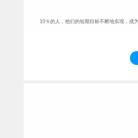
10％的人，他们的短期目标不断地实现，成为
60％的人，他们安稳地生活与
工作
，但都没
而剩下27％的人，他们的生活没有目标，过得
他们机会”的世界。
故事
到此完结，具体到底是真是假，我也不