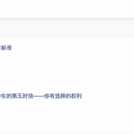
得我们坚持的东西，我们无疑要坚持。而对于那些无所谓的
。
情上，才更有意义。如果方向本身就是错的，一味坚持，我们
女标准
页
1
2
下一页
放弃
学生的第五封信——你有选择的权利