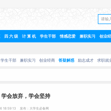
证
四 六 级
计 算 机
学生干部
情感恋爱
兼职实习
创业
学生干部
兼职实习
创业经商
答疑解惑
励志成才
求职就
，学会放弃，学会坚持
-16 18:59:13 发布：大学生必备网