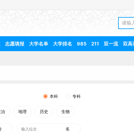
数
志愿填报
大学名单
大学排名
985
211
双一流
双高
本科
专科
政治
地理
历史
生物
分
名