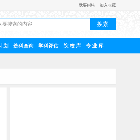
我要纠错
加入收藏
计划
选科查询
学科评估
院 校 库
专 业 库