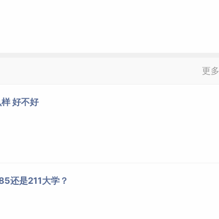
更
样 好不好
5还是211大学？