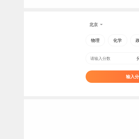
北京
物理
化学
输入分