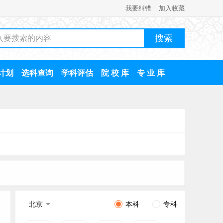
我要纠错
加入收藏
计划
选科查询
学科评估
院 校 库
专 业 库
北京
本科
专科