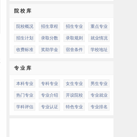
院 校 库
院校概况
招生章程
招生专业
重点专业
招生计划
录取分数
录取规则
就业情况
收费标准
奖助学金
宿舍条件
学校地址
源
专 业 库
资
银
本科专业
专科专业
女生专业
男生专业
相
热门专业
专业介绍
开设院校
专业就业
学科评估
专业认证
特色专业
专业排名
资