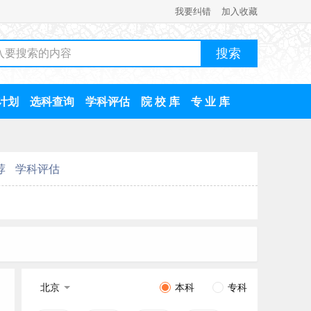
我要纠错
加入收藏
计划
选科查询
学科评估
院 校 库
专 业 库
荐
学科评估
北京
本科
专科