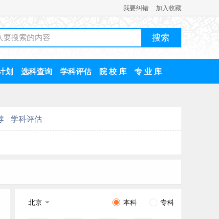
我要纠错
加入收藏
计划
选科查询
学科评估
院 校 库
专 业 库
荐
学科评估
北京
本科
专科