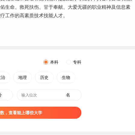
敬佑生命、救死扶伤、甘于奉献、大爱无疆的职业精神及信息素
治疗
工作
的高素质技术技能人才。
本科
专科
政治
地理
历史
生物
分
名
数，查看能上哪些大学