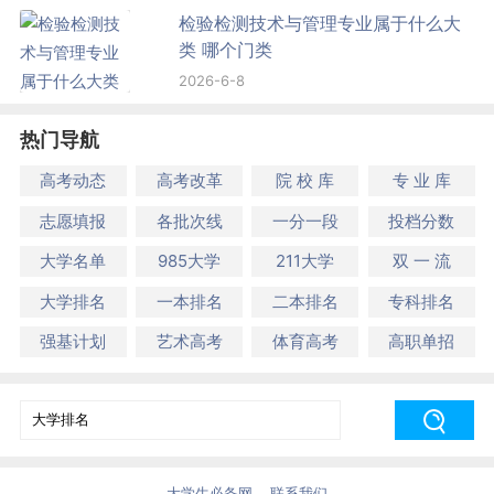
检验检测技术与管理专业属于什么大
类 哪个门类
2026-6-8
热门导航
高考动态
高考改革
院 校 库
专 业 库
志愿填报
各批次线
一分一段
投档分数
大学名单
985大学
211大学
双 一 流
大学排名
一本排名
二本排名
专科排名
强基计划
艺术高考
体育高考
高职单招
大学生必备网
联系我们