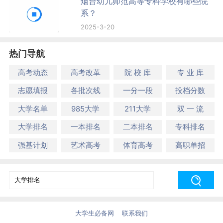
烟台幼儿师范高等专科学校有哪些院
系？
2025-3-20
热门导航
高考动态
高考改革
院 校 库
专 业 库
志愿填报
各批次线
一分一段
投档分数
大学名单
985大学
211大学
双 一 流
大学排名
一本排名
二本排名
专科排名
强基计划
艺术高考
体育高考
高职单招
大学生必备网
联系我们