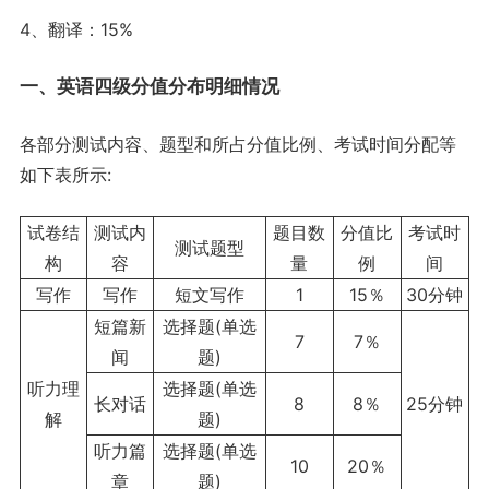
4、翻译：15%
一、英语四级分值分布明细情况
各部分测试内容、题型和所占分值比例、考试时间分配等
如下表所示:
试卷结
测试内
题目数
分值比
考试时
测试题型
构
容
量
例
间
写作
写作
短文写作
1
15％
30分钟
短篇新
选择题(单选
7
7％
闻
题)
听力理
选择题(单选
长对话
8
8％
25分钟
解
题)
听力篇
选择题(单选
10
20％
章
题)