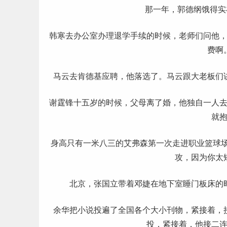
那一年，郭德纲饿得实
韩寒去办公室办理退学手续的时候，老师们问他
费啊
马云
去肯德基应聘，他落选了。马云跟大老板们
谢霆锋十五岁的时候，父母离了婚，他独自一人
就
身高只有一米八三的艾弗森第一次走进职业篮球场
攻，因为你太
北京
，张国立带着邓婕在地下室睡门板床的
余华把小说投遍了全国各个大小刊物，紧接着，
投，紧接着，他接二