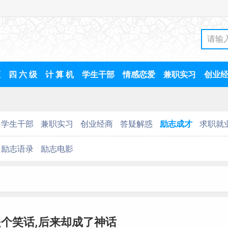
证
四 六 级
计 算 机
学生干部
情感恋爱
兼职实习
创业
学生干部
兼职实习
创业经商
答疑解惑
励志成才
求职就
励志语录
励志电影
个笑话,后来却成了神话