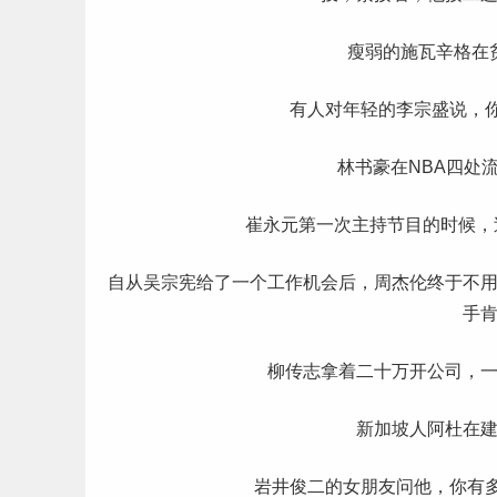
瘦弱的施瓦辛格在
有人对年轻的李宗盛说，
林书豪在NBA四处
崔永元第一次主持节目的时候，
自从吴宗宪给了一个
工作
机会后，周杰伦终于不
手
柳传志拿着二十万开公司，
新加坡人阿杜在
岩井俊二的
女朋友
问他，你有