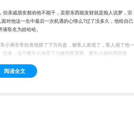
场，但亲戚朋友都劝他不能干，卖那东西能发财就是痴人说梦，宗
人面对他这一生中最后一次机遇的心情么?过了没多久，他给自己
养液取名为娃哈哈。
擦车小弟非常欣喜地摸了下方向盘，被客人发现了，客人扇了他
。后来，这个擦车小弟买了六辆劳斯莱斯。擦车小弟叫周润发。
安曾一度想放弃
电影
，报了个电脑班想学点技术打打工补贴家用
阅读全文
多，不差你李安一个，你该去做只有你能做的事。后来，李安拍
世界只有他能拍出的电影。
······