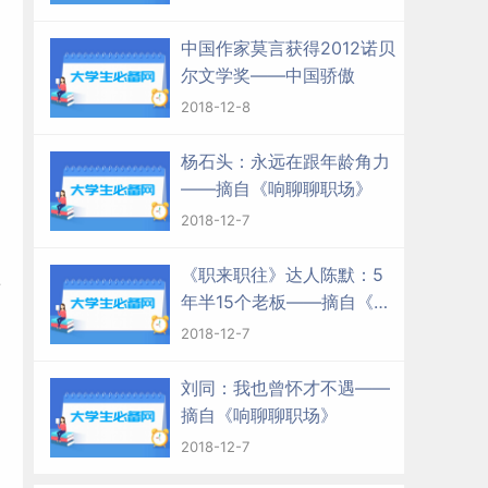
中国作家莫言获得2012诺贝
尔文学奖——中国骄傲
2018-12-8
杨石头：永远在跟年龄角力
——摘自《响聊聊职场》
2018-12-7
《职来职往》达人陈默：5
歌
年半15个老板——摘自《响
聊聊职场》
2018-12-7
刘同：我也曾怀才不遇——
摘自《响聊聊职场》
2018-12-7