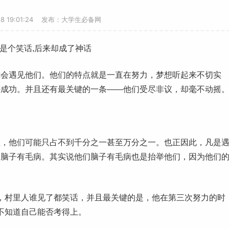
-28 19:01:24 发布：大学生必备网
是个笑话,后来却成了神话
会遇见他们。他们的特点就是一直在
努力
，
梦想
听起来不切实
否
成功
。并且还有最关键的一条——他们受尽非议，却毫不动摇
他们可能只占不到千分之一甚至万分之一。也正因此，凡是
们脑子有毛病。其实说他们脑子有毛病也是抬举他们，因为他们
，村里人谁见了都笑话，并且最关键的是，他在第三次努力的时
不知道自己能否考得上。