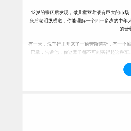
42岁的宗庆后发现，做儿童营养液有巨大的市
庆后老泪纵横道，你能理解一个四十多岁的中年
的营
有一天，洗车行里开来了一辆劳斯莱斯，有一个
巴掌，告诉他，你这辈子都不可能买得起这种车
李安
毕业
后六年没有活干，靠老婆赚钱养着。李
他老婆知道后直接告诉他，全世界懂电脑的那么
了一些全
标签：
笑话
神话
俞敏洪
马云
韩寒