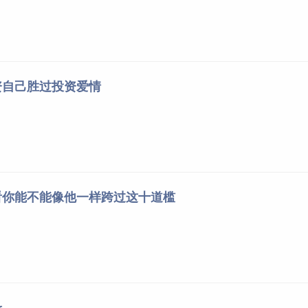
资自己胜过投资爱情
看你能不能像他一样跨过这十道槛
录