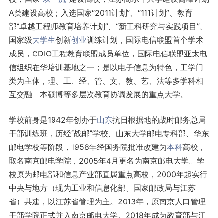
A类建设高校；入选国家“2011计划”、“111计划”、教育
部“卓越工程师教育培养计划”、“新工科研究与实践项目”、
国家级
大学生
创新
创业
训练计划，国际电信联盟首个学术
成员，CDIO工程教育联盟成员单位，国际电信联盟亚太电
信组织在华培训基地之一；是以电子信息为特色，工学门
类为主体，理、工、经、管、文、教、艺、法等多学科相
互交融，本硕博等多层次教育协调发展的重点大学。
学校前身是1942年创办于
山东
抗日根据地的战时邮务总局
干部训练班，历经“战邮”学校、山东大学邮电专科部、华东
邮电学校等阶段，1958年经国务院批准改建为
本科
高校，
取名南京邮电学院，2005年4月更名为南京邮电大学。学
校原为邮电部和信息产业部直属重点高校，2000年起实行
中央与地方（现为工业和信息化部、国家邮政局与江苏
省）共建，以江苏省管理为主。2013年，原南京人口管理
干部学院正式并入南京邮电大学。2018年成为教育部与江