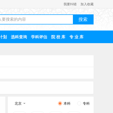
我要纠错
加入收藏
计划
选科查询
学科评估
院 校 库
专 业 库
北京
本科
专科