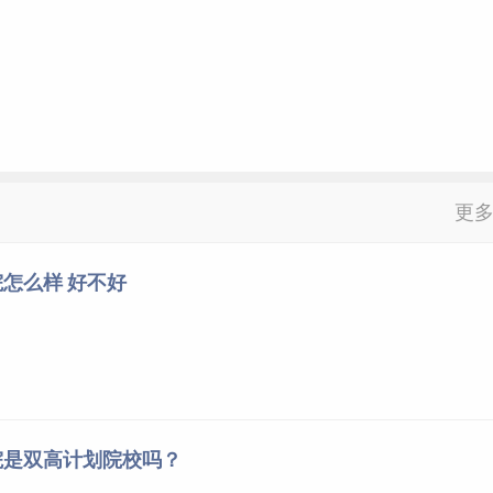
更
怎么样 好不好
院是双高计划院校吗？