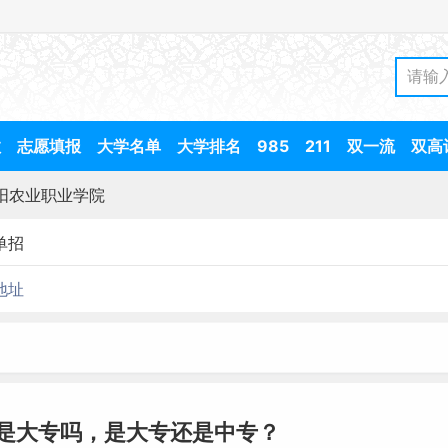
数
志愿填报
大学名单
大学排名
985
211
双一流
双高
阳农业职业学院
单招
地址
是大专吗，是大专还是中专？