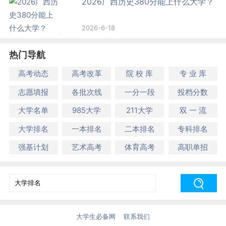
2026广西历史380分能上什么大学？
2026-6-18
热门导航
高考动态
高考改革
院 校 库
专 业 库
志愿填报
各批次线
一分一段
投档分数
大学名单
985大学
211大学
双 一 流
大学排名
一本排名
二本排名
专科排名
强基计划
艺术高考
体育高考
高职单招
大学生必备网
联系我们