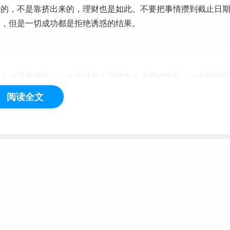
来的，不是靠挤出来的，理财也是如此。不要把事情攒到截止日
情，但是一切成功都是拒绝诱惑的结果。
才是美丽的，一个趟过男人河的女人才是成熟的。一个疼你
你进入他的生活圈子的。看一个男人，别看他对你的表白，那都
阅读全文
中的口碑，看他在大事前的魄力，看他在失败后的态度。看他是
评价自己的父亲。 重要的是，你们要有共同的价值观，否则会
你们的话题会很少。不要把时间耗费在寻找上，他也会成长的，
页
1
2
下一页