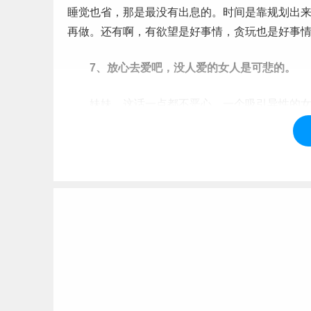
睡觉也省，那是最没有出息的。时间是靠规划出
再做。还有啊，有欲望是好事情，贪玩也是好事
7、放心去爱吧，没人爱的女人是可悲的。
妹妹，这话一点都不恶心。一个吸引异性的女人
男人是会为你吃醋发酸的，一个爱你的男人是邀
些鬼话。看他的细节，看他的成长，看他在朋友
热爱生活，是否有血性，谈论
民族
国家，看他怎样
吵个不停 ；重要的是要有相似的兴趣爱好，否则
放心去爱吧。
上一
标签：
哥哥
妹妹
朋友
实习
口才
爱情