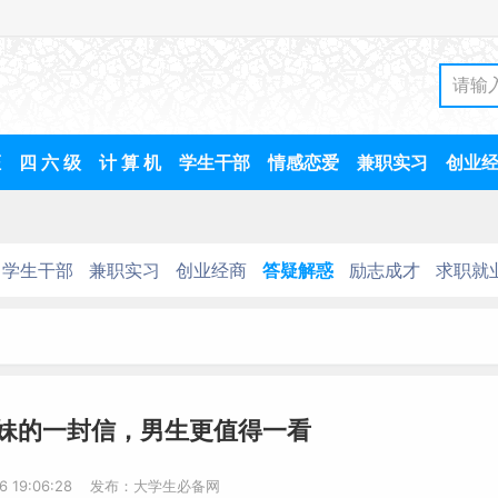
证
四 六 级
计 算 机
学生干部
情感恋爱
兼职实习
创业
学生干部
兼职实习
创业经商
答疑解惑
励志成才
求职就
妹的一封信，男生更值得一看
-16 19:06:28 发布：大学生必备网