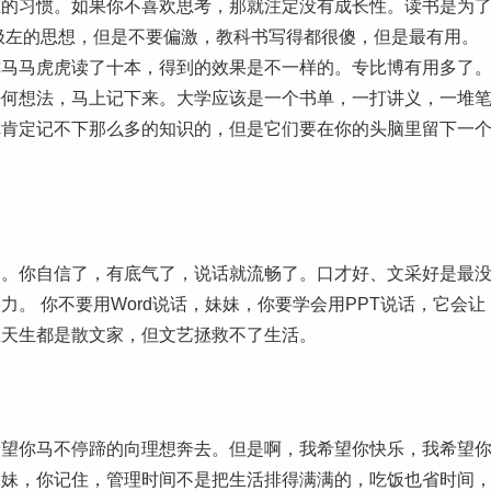
习惯。如果你不喜欢思考，那就注定没有成长性。读书是为
极左的思想，但是不要偏激，教科书写得都很傻，但是最有用。
你马马虎虎读了十本，得到的效果是不一样的。专比博有用多了
任何想法，马上记下来。大学应该是一个书单，一打讲义，一堆
你肯定记不下那么多的知识的，但是它们要在你的头脑里留下一
你自信了，有底气了，说话就流畅了。口才好、文采好是最
。 你不要用Word说话，妹妹，你要学会用PPT说话，它会让
生天生都是散文家，但文艺拯救不了生活。
你马不停蹄的向理想奔去。但是啊，我希望你快乐，我希望
妹妹，你记住，管理时间不是把生活排得满满的，吃饭也省时间