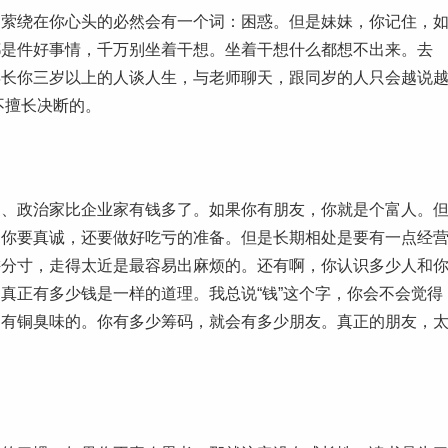
绕在你心头的必然会有一个词：困惑。但是妹妹，你记住，
都是件好事情，千万别坐着干想。坐着干想什么都想不出来。去
年长你三岁以上的人谈人生，与老师聊天，跟同岁的人只会越说
不擅长决断的。
政治家比企业家有钱多了。如果你有朋友，你就是个富人。
。你要真诚，还要做好吃亏的准备。但是长期相处是要有一点经
讲分寸，走得太近是最容易出麻烦的。还有啊，你认识多少人和
真正有多少钱是一样的道理。我总说“钱”这个字，你会不会觉得
是有铜臭味的。你有多少筹码，就会有多少朋友。真正的朋友，