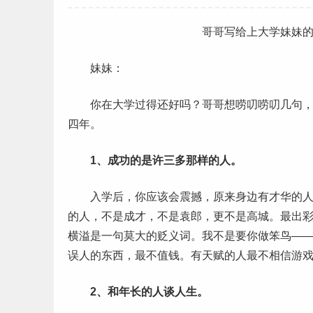
哥哥写给
上大学
妹妹
妹妹：
你在大学过得还好吗？哥哥想唠叨唠叨几句，
四年
。
1、
成功
的是许三多那样的人。
入学后，你应该会震撼，原来身边有才华的人是
的人，不是成才，不是袁郎，更不是高城。最出
横溢是一句莫大的贬义词。我不是要你做笨鸟—
误人的东西，最不值钱。有天赋的人最不相信游
2、和年长的人谈
人生
。