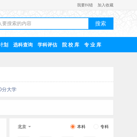
我要纠错
加入收藏
计划
选科查询
学科评估
院 校 库
专 业 库
00分大学
北京
本科
专科