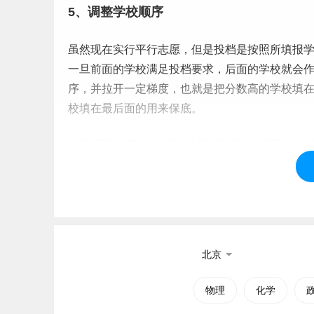
5、调整学校顺序
虽然现在实行
平行志愿
，但是投档是按照所填报
一旦前面的学校满足投档要求，后面的学校就会作
序，并拉开一定梯度，也就是把分数高的学校填
校填在最后面的用来保底。
最后叮嘱：四川省教育考试部门组织全国高校202
看该学校2026年物理类在四川的招生计划、往
息。
标签：
物理655分能上什么大学
北京
物理
化学