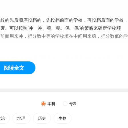
学校的先后顺序投档的，先投档前面的学校，再投档后面的学校
废。可以按照'冲一冲、稳一稳、保一保'的策略来确定学校顺
在前面用来冲，把分数中等的学校填在中间用来稳，把分数低的
6年在四川的招生和录取
工作
，如果你要报考外省的学校，需要
年物理类在四川的录取分数等信息，而不是看学校所在省份的信
阅读全文
本科
专科
政治
地理
历史
生物