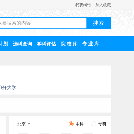
我要纠错
加入收藏
计划
选科查询
学科评估
院 校 库
专 业 库
00分大学
北京
本科
专科