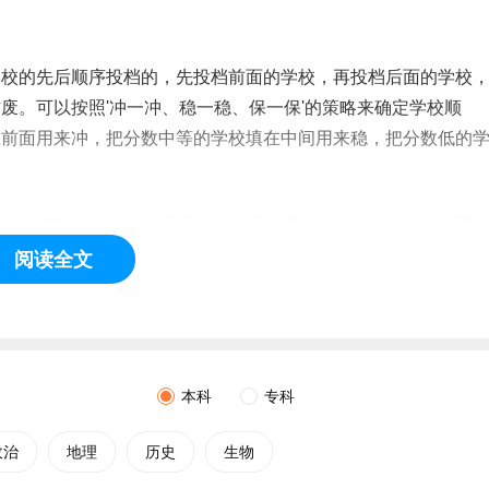
学校的先后顺序投档的，先投档前面的学校，再投档后面的学校
废。可以按照'冲一冲、稳一稳、保一保'的策略来确定学校顺
在前面用来冲，把分数中等的学校填在中间用来稳，把分数低的
6年在四川的招生和录取
工作
，如果你要报考外省的学校，需要
年物理类在四川的录取分数等信息，而不是看学校所在省份的信
阅读全文
本科
专科
政治
地理
历史
生物