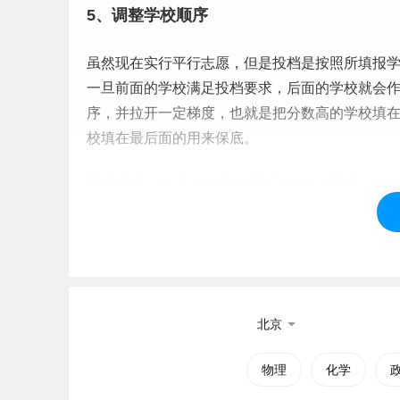
5、调整学校顺序
虽然现在实行
平行志愿
，但是投档是按照所填报
一旦前面的学校满足投档要求，后面的学校就会作
序，并拉开一定梯度，也就是把分数高的学校填
校填在最后面的用来保底。
最后叮嘱：四川省教育考试部门组织全国高校202
看该学校2026年物理类在四川的招生计划、往
息。
标签：
物理665分能上什么大学
北京
物理
化学