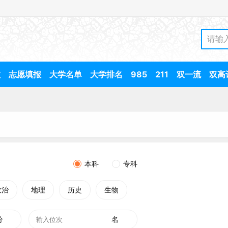
数
志愿填报
大学名单
大学排名
985
211
双一流
双高
本科
专科
政治
地理
历史
生物
分
名