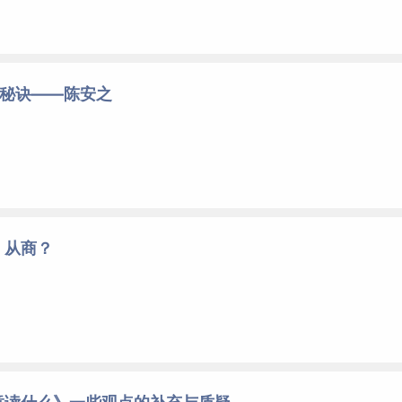
个秘诀——陈安之
、从商？