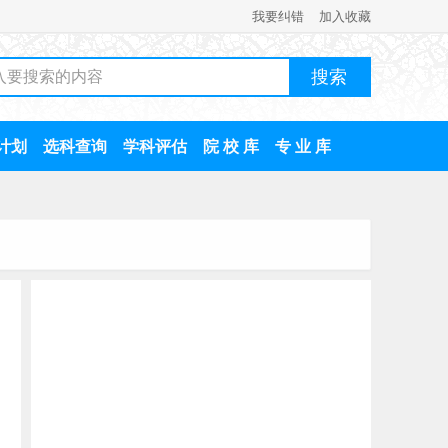
我要纠错
加入收藏
计划
选科查询
学科评估
院 校 库
专 业 库