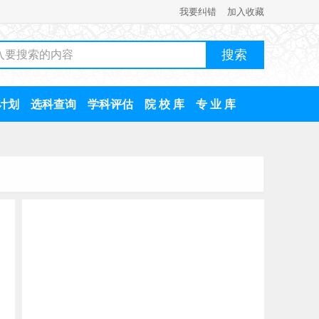
我要纠错
加入收藏
计划
选科查询
学科评估
院 校 库
专 业 库