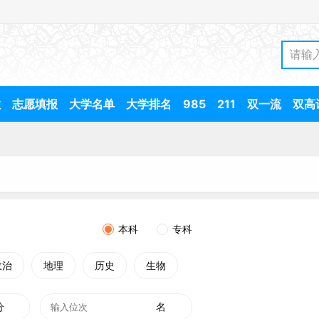
数
志愿填报
大学名单
大学排名
985
211
双一流
双高
本科
专科
政治
地理
历史
生物
分
名