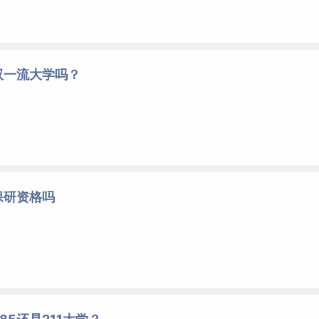
双一流大学吗？
保研资格吗