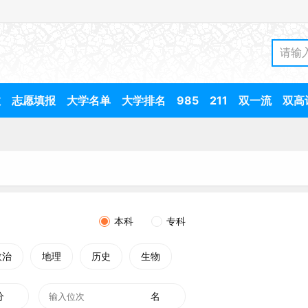
数
志愿填报
大学名单
大学排名
985
211
双一流
双高
本科
专科
政治
地理
历史
生物
分
名