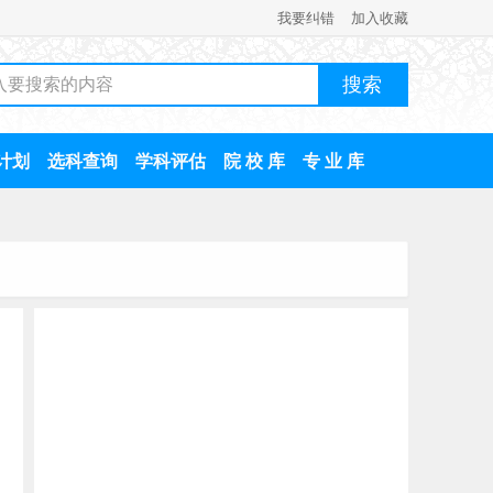
我要纠错
加入收藏
计划
选科查询
学科评估
院 校 库
专 业 库