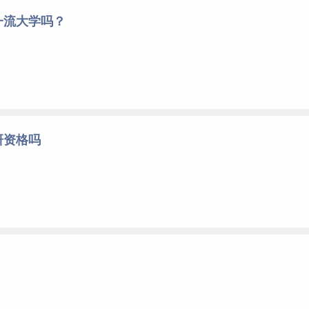
一流大学吗？
研资格吗