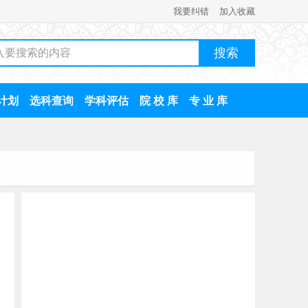
我要纠错
加入收藏
计划
选科查询
学科评估
院 校 库
专 业 库