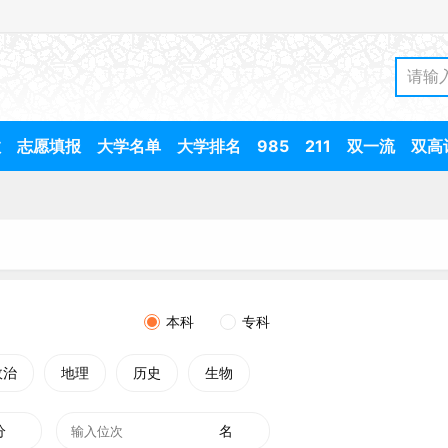
数
志愿填报
大学名单
大学排名
985
211
双一流
双高
本科
专科
政治
地理
历史
生物
分
名