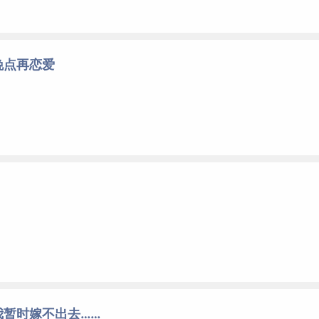
晚点再恋爱
我暂时嫁不出去……