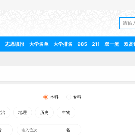
数
志愿填报
大学名单
大学排名
985
211
双一流
双高
本科
专科
政治
地理
历史
生物
分
名