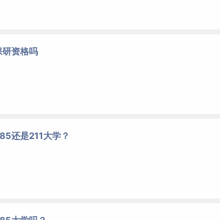
保研资格吗
85还是211大学？