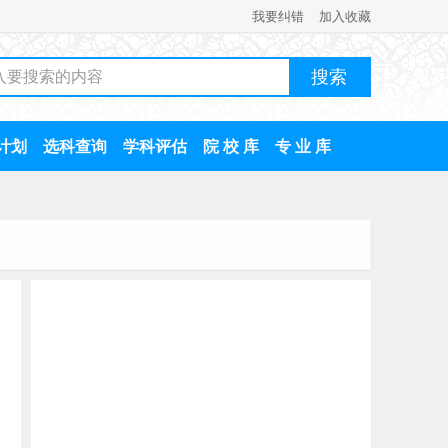
我要纠错
加入收藏
计划
选科查询
学科评估
院 校 库
专 业 库