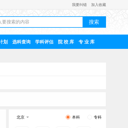
我要纠错
加入收藏
计划
选科查询
学科评估
院 校 库
专 业 库
北京
本科
专科