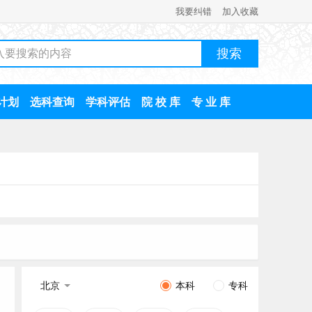
我要纠错
加入收藏
计划
选科查询
学科评估
院 校 库
专 业 库
北京
本科
专科