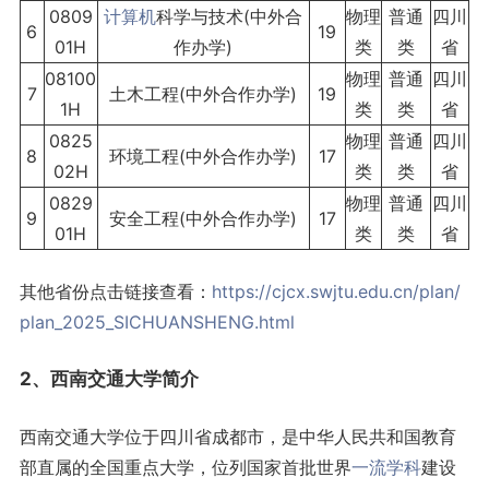
0809
计算机
科学与技术(中外合
物理
普通
四川
6
19
01H
作办学)
类
类
省
08100
物理
普通
四川
7
土木工程(中外合作办学)
19
1H
类
类
省
0825
物理
普通
四川
8
环境工程(中外合作办学)
17
02H
类
类
省
0829
物理
普通
四川
9
安全工程(中外合作办学)
17
01H
类
类
省
其他省份点击链接查看：
https://cjcx.swjtu.edu.cn/plan/
plan_2025_SICHUANSHENG.html
2、西南交通大学简介
西南交通大学位于四川省成都市，是中华人民共和国教育
部直属的全国重点大学，位列国家首批世界
一流学科
建设