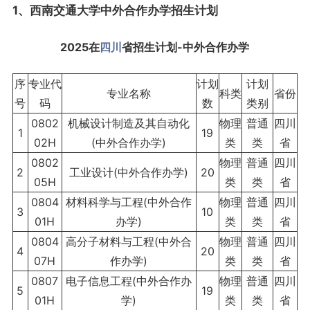
1、西南交通大学中外合作办学招生计划
2025在
四川
省招生计划-中外合作办学
序
专业代
计划
计划
专业名称
科类
省份
号
码
数
类别
0802
机械设计制造及其自动化
物理
普通
四川
1
19
02H
(中外合作办学)
类
类
省
0802
物理
普通
四川
2
工业设计(中外合作办学)
20
05H
类
类
省
0804
材料科学与工程(中外合作
物理
普通
四川
3
10
01H
办学)
类
类
省
0804
高分子材料与工程(中外合
物理
普通
四川
4
20
07H
作办学)
类
类
省
0807
电子信息工程(中外合作办
物理
普通
四川
5
19
01H
学)
类
类
省