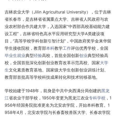
吉林农业大学（Jilin Agricultural University），位于吉林
省长春市，是吉林省省属重点大学、吉林省人民政府与农
业农村部合作共建大学，入选国家“中西部高校基础能力建
设工程”，吉林省特色高水平应用研究型大学A类建设项
目，“高等学校学科创新引智计划”，中国政府奖学金来华留
学生接收院校，教育部
本科
教学
工作
评估优秀学校，全国
毕业生
就业
典型
经验
高校，首批全国创新
创业
典型经验高
校，全国首批深化创新创业教育改革示范高校、国家
大学
生
文化素质教育基地、国家级大学生创新创业训练计划、
教育部首批高等学校科技成果转化和技术转移基地。
学校始建于1948年，前身是中共中央西满分局创建的
黑龙
江
省农业干部学校，1950年变更为黑龙江农业
专科学校
，1
956年经国务院批准更名为北安农学院，开始本科教育。1
958年4月，北安农学院与长春畜牧兽医大学、长春农学院