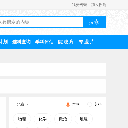
我要纠错
加入收藏
计划
选科查询
学科评估
院 校 库
专 业 库
北京
本科
专科
物理
化学
政治
地理