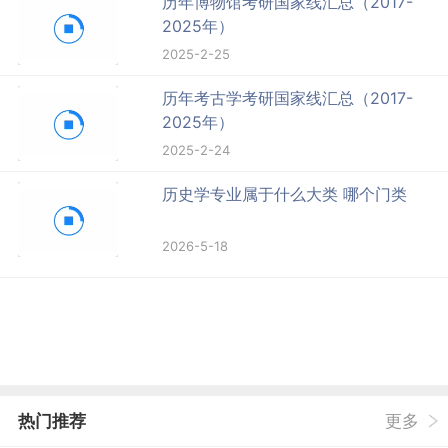
历年博物馆考研国家线汇总（2017-
2025年）
2025-2-25
历年考古学考研国家线汇总（2017-
2025年）
2025-2-24
历史学专业属于什么大类 哪个门类
2026-5-18
热门推荐
更多