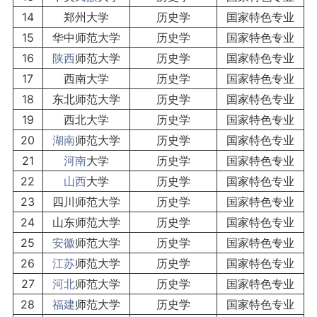
14
郑州大学
历史学
国家特色专业
15
华中师范大学
历史学
国家特色专业
16
陕西
师范大学
历史学
国家特色专业
17
西南大学
历史学
国家特色专业
18
东北师范大学
历史学
国家特色专业
19
西北大学
历史学
国家特色专业
20
湖南
师范大学
历史学
国家特色专业
21
河南
大学
历史学
国家特色专业
22
山西
大学
历史学
国家特色专业
23
四川师范大学
历史学
国家特色专业
24
山东师范大学
历史学
国家特色专业
25
安徽
师范大学
历史学
国家特色专业
26
江苏
师范大学
历史学
国家特色专业
27
河北
师范大学
历史学
国家特色专业
28
福建
师范大学
历史学
国家特色专业