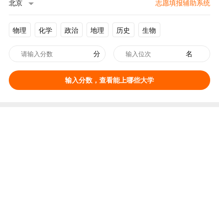
北京
志愿填报辅助系统
物理
化学
政治
地理
历史
生物
分
名
输入分数，查看能上哪些大学