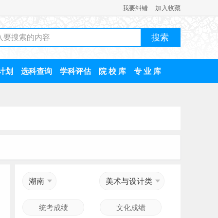
我要纠错
加入收藏
计划
选科查询
学科评估
院 校 库
专 业 库
湖南
美术与设计类