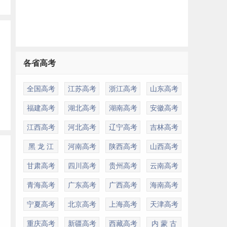
各省高考
全国高考
江苏高考
浙江高考
山东高考
福建高考
湖北高考
湖南高考
安徽高考
江西高考
河北高考
辽宁高考
吉林高考
黑 龙 江
河南高考
陕西高考
山西高考
甘肃高考
四川高考
贵州高考
云南高考
青海高考
广东高考
广西高考
海南高考
宁夏高考
北京高考
上海高考
天津高考
重庆高考
新疆高考
西藏高考
内 蒙 古