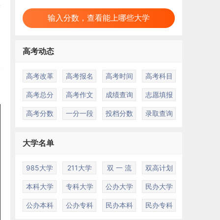
输入分数，查看能上哪些大学
高考动态
、
审
高考改革
高考报名
高考时间
高考科目
高考总分
高考作文
成绩查询
志愿填报
高考分数
一分一段
投档分数
录取查询
大学名单
985大学
211大学
双 一 流
双高计划
本科大学
专科大学
公办大学
民办大学
公办本科
公办专科
民办本科
民办专科