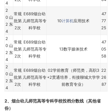
4
2
常规
E689烟台幼
47
0
山
批第
儿师范高等专
10
计算机
应用技术
77
2
东
2次
科学校
25
4
2
常规
E689烟台幼
47
0
山
批第
儿师范高等专
13数字媒体技术
05
2
东
2次
科学校
58
4
2
常规
E689烟台幼
02学前教育（师范类，高职3
22
0
山
批第
儿师范高等专
+2贯通培养，衔接聊城大学学
26
2
东
2次
科学校
前教育专业）
87
4
2、烟台幼儿师范高等专科学校投档分数线（其他省
份）