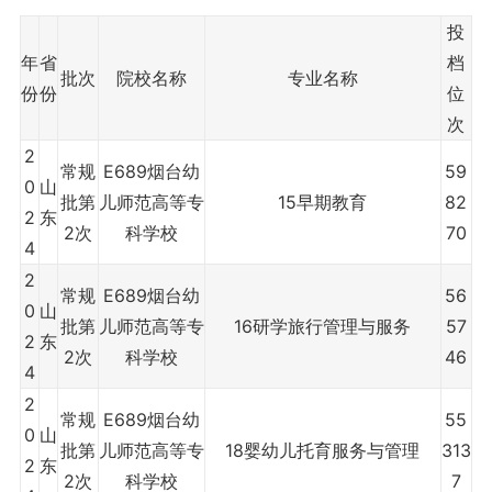
投
年
省
档
批次
院校名称
专业名称
份
份
位
次
2
常规
E689烟台幼
59
0
山
批第
儿师范高等专
15早期教育
82
2
东
2次
科学校
70
4
2
常规
E689烟台幼
56
0
山
批第
儿师范高等专
16研学旅行管理与服务
57
2
东
2次
科学校
46
4
2
常规
E689烟台幼
55
0
山
批第
儿师范高等专
18婴幼儿托育服务与管理
313
2
东
2次
科学校
7