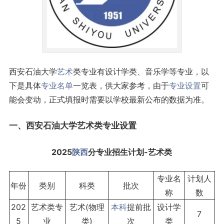
西安石油大学
艺术
类专业有设计学类、音乐学等专业，以
下是具体
专业名单
一览表，供大家参考，由于
专业设置
可
能会变动，正式填报时需要以学校最新公布的数据为准。
一、西安石油大学艺术类专业设置
2025
陕西
分专业招生计划-艺术类
专业名
计划人
年份
类别
科类
批次
称
数
202
艺术类专
艺术(物理
本科
提前批
设计学
7
5
业
类)
次
类