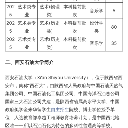
202
艺术类专
艺术(物理
本科提前批
音乐学
5
5
业
类)
次
202
艺术类专
艺术(历史
本科提前批
设计学
80
5
业
类)
次
类
202
艺术类专
艺术(历史
本科提前批
音乐学
35
5
业
类)
次
二、西安石油大学简介
西安石油大学（Xi’an Shiyou University），位于陕西省西
安市，简称“西石大”，由陕西省人民政府与中国石油天然气
集团公司、中国石油化工集团公司、中国海洋石油总公司
国家三大石油公司共建，是陕西省省属高水平大学、中国
政府奖学金来华留学生
自主招生
院校、博士学位授予单
位，入选教育部卓越工程师教育培养计划，是中国西北地
区唯一一所以石油石化为特色的多科性普通高等学校。