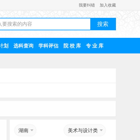
我要纠错
加入收藏
计划
选科查询
学科评估
院 校 库
专 业 库
湖南
美术与设计类