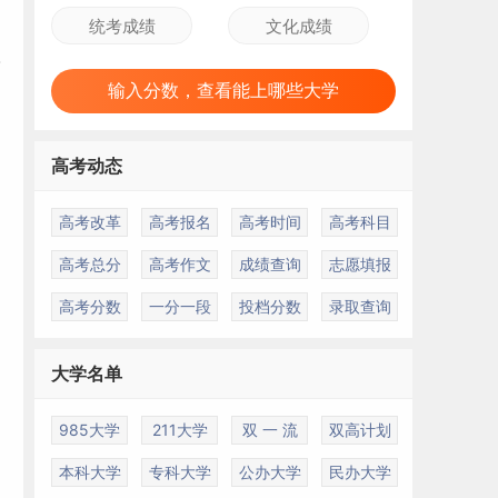
输入分数，查看能上哪些大学
高考动态
高考改革
高考报名
高考时间
高考科目
高考总分
高考作文
成绩查询
志愿填报
高考分数
一分一段
投档分数
录取查询
大学名单
985大学
211大学
双 一 流
双高计划
本科大学
专科大学
公办大学
民办大学