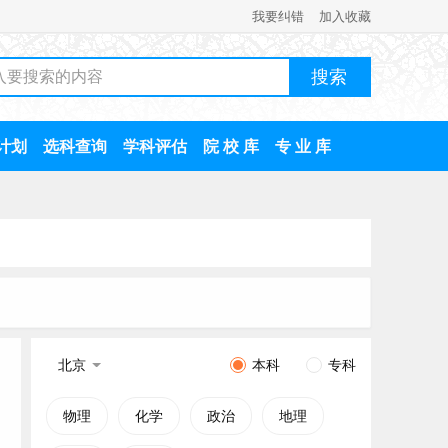
我要纠错
加入收藏
计划
选科查询
学科评估
院 校 库
专 业 库
北京
本科
专科
物理
化学
政治
地理