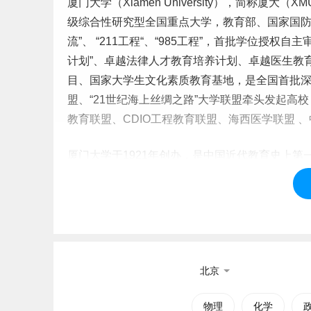
厦门大学（Xiamen University），简称
级综合性研究型全国重点大学，教育部、国家国防
流”、 “211工程“、“985工程”，首批学位授权自主
计划”、卓越法律人才教育培养计划、卓越医生教
目、国家
大学生
文化素质教育基地，是全国首批
盟、“21世纪海上丝绸之路”大学联盟牵头发起
教育联盟、CDIO工程教育联盟、海西医学联盟 
厦门大学于1921年创办，是中国近代教育史上
在海外建设独立校园的大学，早期建筑入选全国重点
方之强““中国最美大学”。
标签：
福建有哪些大学招研究生
北京
物理
化学