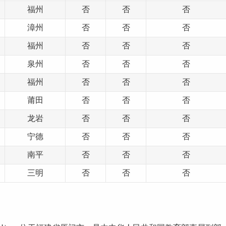
福州
否
否
否
漳州
否
否
否
福州
否
否
否
泉州
否
否
否
福州
否
否
否
莆田
否
否
否
龙岩
否
否
否
宁德
否
否
否
南平
否
否
否
三明
否
否
否