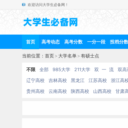
欢迎访问大学生必备网！
首页
高考动态
高考分数
一分一段
投档分
当前位置：
首页
>
大学名单
>
有硕士点
不限
全部
985大学
211大学
双 一 流
双高
辽宁高校
吉林高校
黑龙江
江苏高校
浙江高
贵州高校
云南高校
陕西高校
山西高校
甘肃