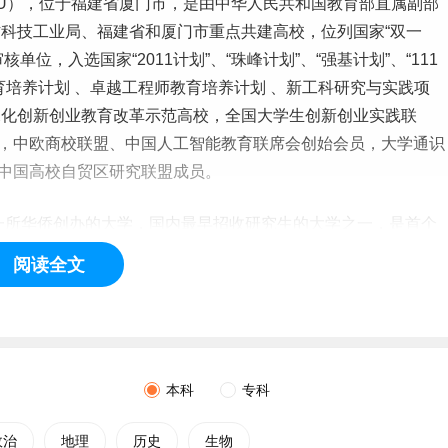
厦大（XMU），位于福建省厦门市，是由中华人民共和国教育部直属副部
科技工业局、福建省和厦门市重点共建高校，位列国家“双一
审核单位，入选国家“2011计划”、“珠峰计划”、“
强基计划
”、“111
育培养计划 、卓越工程师教育培养计划 、新工科研究与实践项
深化创新
创业
教育改革示范高校，全国大学生创新创业实践联
高校，中欧商校联盟、中国人工智能教育联席会创始会员，大学通识
、中国高校自贸区研究联盟成员。
第一所华侨创办的大学，国内最早招收研究生的大学之一，是首个
文物保护单位和“首批中国20世纪建筑遗产”名录，被誉为“南
阅读全文
本科
专科
政治
地理
历史
生物