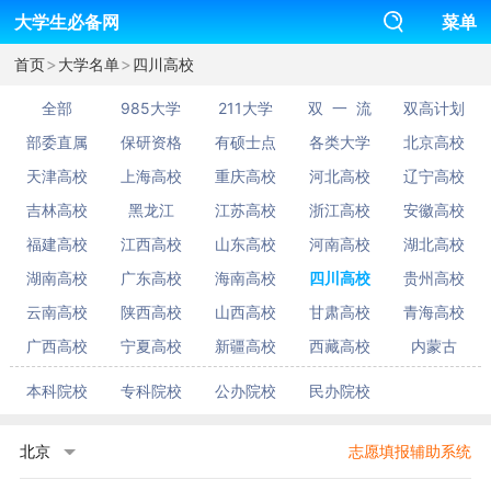
大学生必备网
菜单
>
>
首页
大学名单
四川高校
全部
985大学
211大学
双 一 流
双高计划
部委直属
保研资格
有硕士点
各类大学
北京高校
天津高校
上海高校
重庆高校
河北高校
辽宁高校
吉林高校
黑龙江
江苏高校
浙江高校
安徽高校
福建高校
江西高校
山东高校
河南高校
湖北高校
湖南高校
广东高校
海南高校
四川高校
贵州高校
云南高校
陕西高校
山西高校
甘肃高校
青海高校
广西高校
宁夏高校
新疆高校
西藏高校
内蒙古
本科院校
专科院校
公办院校
民办院校
北京
志愿填报辅助系统