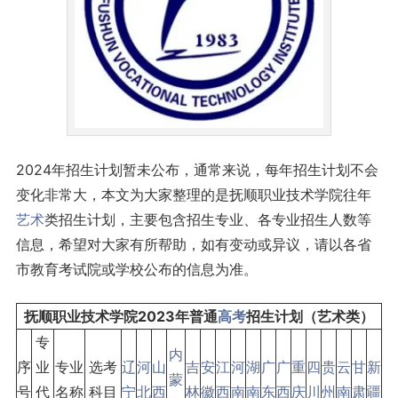
2024年招生计划暂未公布，通常来说，每年招生计划不会
变化非常大，本文为大家整理的是抚顺职业技术学院往年
艺术
类招生计划，主要包含招生专业、各专业招生人数等
信息，希望对大家有所帮助，如有变动或异议，请以各省
市教育考试院或学校公布的信息为准。
抚顺职业技术学院2023年普通
高考
招生计划（艺术类）
专
内
序
业
专业
选考
辽
河
山
吉
安
江
河
湖
广
广
重
四
贵
云
甘
新
蒙
号
代
名称
科目
宁
北
西
林
徽
西
南
南
东
西
庆
川
州
南
肃
疆