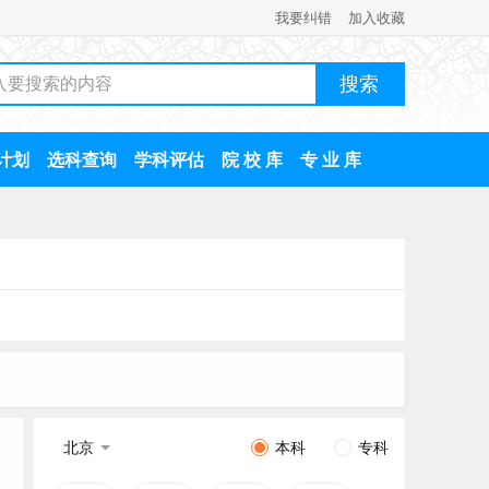
我要纠错
加入收藏
计划
选科查询
学科评估
院 校 库
专 业 库
北京
本科
专科