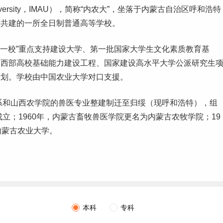
ral University，IMAU），简称“内农大”，坐落于内蒙古自治区呼和浩特
府共建的一所全日制普通高等学校。
省一校”重点支持建设大学、第一批国家
大学生
文化素质教育基
中西部高校基础能力建设工程、国家建设高水平大学公派研究生
计划。学校由中国农业大学对口支援。
系和
山西
农学院的兽医专业整建制迁至归绥（现呼和浩特），组
成立；1960年，内蒙古畜牧兽医学院更名为内蒙古农牧学院；19
内蒙古农业大学。
本科
专科