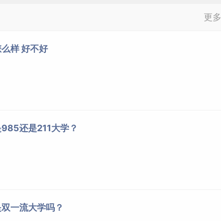
更
么样 好不好
985还是211大学？
是双一流大学吗？