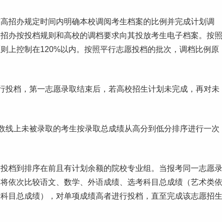
市高招办规定时间内明确本校调阅考生档案的比例并完成计划调
高招办按投档规则和高校的调档要求向其投放考生电子档案。按
则上控制在120%以内。按照
平行志愿
投档的批次，调档比例原
进行投档，第一志愿录取结束后，若高
校招
生计划未完成，再对未
数线
上未被录取的考生按录取总成绩从高分到低分排序进行一次
，投档到排序在前且有计划余额的院校专业组。当报考同一志愿
，将依次比较语文、数学、外语成绩、选考科目总成绩（
艺术
类
考科目总成绩），对单项成绩高者进行投档，直至完成该志愿招