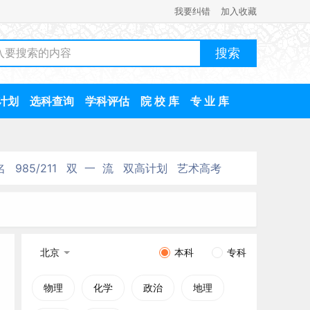
我要纠错
加入收藏
计划
选科查询
学科评估
院 校 库
专 业 库
名
985/211
双 一 流
双高计划
艺术高考
北京
本科
专科
物理
化学
政治
地理