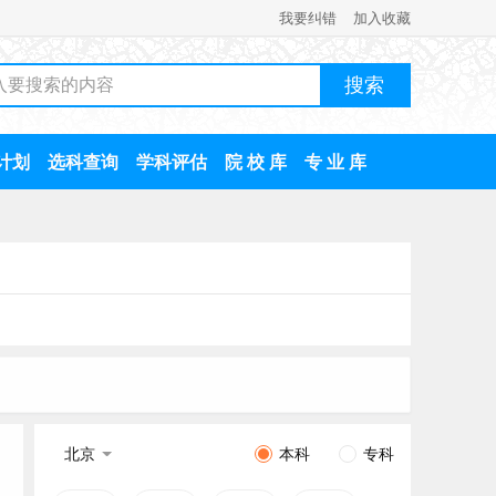
我要纠错
加入收藏
计划
选科查询
学科评估
院 校 库
专 业 库
北京
本科
专科