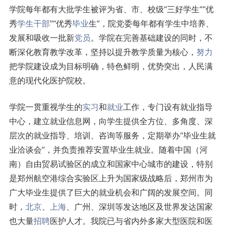
学院每年都有大批学生被评为省、市、校级“三好学生”“优
秀
学生干部
”“优秀
毕业
生”，院党委每年都有学生中培养、
发展和吸收一批新
党员
。学院在完善基础建设的同时，不
断深化教育教学改革，坚持以提升教学质量为核心，
努力
把学院建设成为目标明确，特色鲜明，优势突出，人民满
意的现代化医护院校。
学院一贯重视学生的
实习
和
就业
工作，专门设有就业指导
中心，建立就业信息网，向学生提供全方位、多角度、深
层次的就业指导、培训、咨询等服务，定期举办“毕业生就
业洽谈会”，并负责推荐安置毕业生就业。随着中国（河
南）自由贸易试验区的成立和国家中心城市的建设，特别
是郑州航空港综合实验区上升为国家级战略后，郑州市为
广大毕业生提供了巨大的就业机会和广阔的发展空间。同
时，
北京
、
上海
、广州、深圳等发达地区及世界发达国家
也大量
招聘
医护人才。我院已与省内外多家大型医院和医