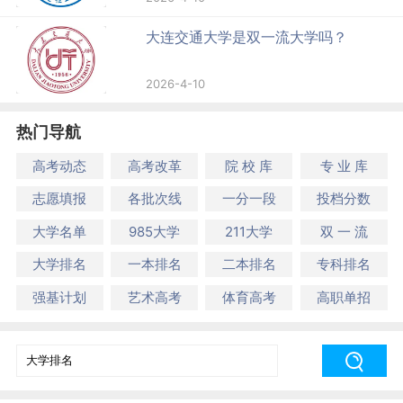
大连交通大学是双一流大学吗？
2026-4-10
热门导航
高考动态
高考改革
院 校 库
专 业 库
志愿填报
各批次线
一分一段
投档分数
大学名单
985大学
211大学
双 一 流
大学排名
一本排名
二本排名
专科排名
强基计划
艺术高考
体育高考
高职单招