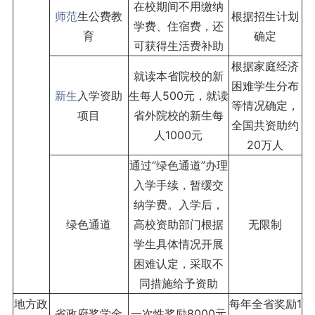
在校期间不用缴纳
师范
生公费教
根据招生计划
学费、住宿费，还
育
确定
可获得生活费补助
根据家庭经济
就读本省院校的新
困难学生分布
新生
入学资助
生每人500元，就读
等情况确定，
项目
省外院校的新生每
全国共资助约
人1000元
20万人
通过“绿色通道”办理
入学手续，暂缓交
纳学费。入学后，
绿色通道
高校资助部门根据
无限制
学生具体情况开展
困难认定，采取不
同措施给予资助
地方政
每年全省奖励1
省政府奖学金
一次性奖励8000元