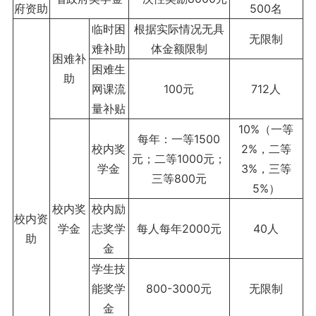
府资助
500名
临时困
根据实际情况无具
无限制
难补助
体金额限制
困难补
困难生
助
网课流
100元
712人
量补贴
10%（一等
每年：一等1500
校内奖
2%，二等
元；二等1000元；
学金
3%，三等
三等800元
5%）
校内奖
校内励
校内资
学金
志奖学
每人每年2000元
40人
助
金
学生技
能奖学
800-3000元
无限制
金