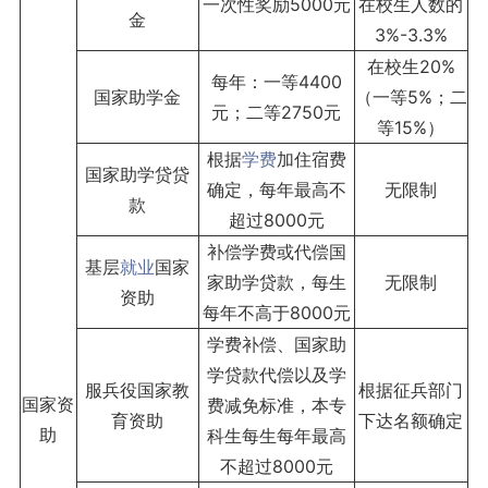
一次性奖励5000元
在校生人数的
金
3%-3.3%
在校生20%
每年：一等4400
国家助学金
（一等5%；二
元；二等2750元
等15%）
根据
学费
加住宿费
国家助学贷贷
确定，每年最高不
无限制
款
超过8000元
补偿学费或代偿国
基层
就业
国家
家助学贷款，每生
无限制
资助
每年不高于8000元
学费补偿、国家助
学贷款代偿以及学
服兵役国家教
根据征兵部门
国家资
费减免标准，本专
育资助
下达名额确定
助
科生每生每年最高
不超过8000元