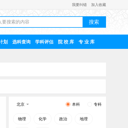
我要纠错
加入收藏
计划
选科查询
学科评估
院 校 库
专 业 库
北京
本科
专科
物理
化学
政治
地理