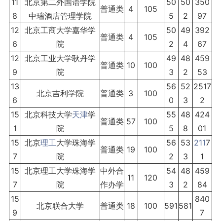
11
北京第二外国语学院
50
50
350
普通类
4
105
8
中瑞酒店管理学院
5
2
97
12
北京工商大学嘉华学
50
49
392
普通类
4
105
6
院
2
4
67
12
北京工业大学耿丹学
49
48
459
普通类
10
100
9
院
3
2
53
13
56
52
2517
北京吉利学院
普通类
3
100
6
0
3
2
15
北京科技大学
天津
学
55
48
424
普通类
57
100
1
院
5
8
01
15
北京
理工
大学珠海学
56
53
211
7
普通类
19
100
7
院
2
3
1
15
北京理工大学珠海学
中外合
54
48
459
11
120
7
院
作办学
3
2
84
15
840
北京联合大学
普通类
18
100
591
581
9
7