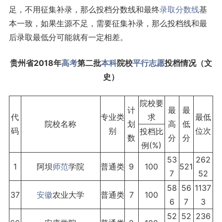
足，不用征集补录，那么投档分数线和最终
录取分数线
基
本一致，如果生源不足，需要征集补录，那么投档线和最
后录取最低分可能就有一定相差。
贵州省2018年
高考
第二批
本科
院校
平行志愿
投档情况（文
史）
院校要
计
最
最
代
专业类
求
最低
院校名称
划
高
低
码
别
位次
投档比
数
分
分
例(%)
53
262
1
阿坝
师范
学院
普通类
9
100
521
7
52
58
56
1137
37
安徽
农业大学
普通类
7
100
6
7
3
52
52
236