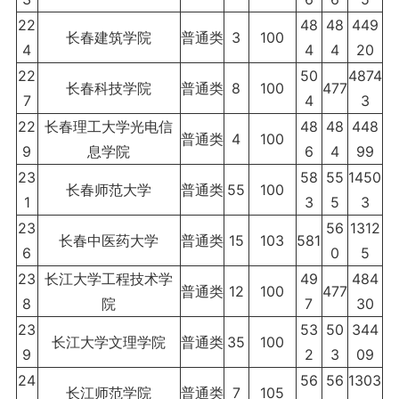
22
48
48
449
长春建筑学院
普通类
3
100
4
4
4
20
22
50
4874
长春科技学院
普通类
8
100
477
7
4
3
22
长春理工大学光电信
48
48
448
普通类
4
100
9
息学院
6
4
99
23
58
55
1450
长春师范大学
普通类
55
100
1
3
5
3
23
56
1312
长春中医药大学
普通类
15
103
581
6
0
5
23
长江大学工程技术学
49
484
普通类
12
100
477
8
院
7
30
23
53
50
344
长江大学文理学院
普通类
35
100
9
2
3
09
24
56
56
1303
长江师范学院
普通类
7
105