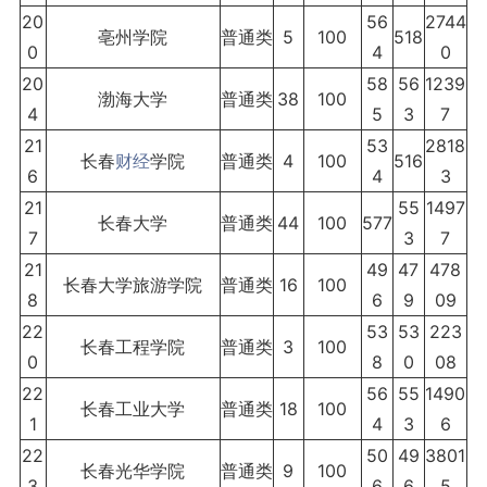
20
56
2744
亳州学院
普通类
5
100
518
0
4
0
20
58
56
1239
渤海大学
普通类
38
100
4
5
3
7
21
53
2818
长春
财经
学院
普通类
4
100
516
6
4
3
21
55
1497
长春大学
普通类
44
100
577
7
3
7
21
49
47
478
长春大学旅游学院
普通类
16
100
8
6
9
09
22
53
53
223
长春工程学院
普通类
3
100
0
8
0
08
22
56
55
1490
长春工业大学
普通类
18
100
1
4
3
6
22
50
49
3801
长春光华学院
普通类
9
100
3
6
6
5