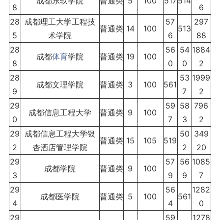
成都东软学院
普通类
5
100
517
514
8
6
28
成都理工大学工程技
57
297
普通类
14
100
513
5
术学院
6
88
28
56
54
1884
成都
体育
学院
普通类
19
100
8
0
0
2
28
53
1999
成都文理学院
普通类
3
100
561
9
7
2
29
59
58
796
成都信息工程大学
普通类
9
100
0
7
3
2
29
成都信息工程大学银
50
349
普通类
15
105
519
2
杏酒店管理学院
2
20
29
57
56
1085
成都学院
普通类
9
100
3
9
9
7
29
56
1282
成都医学院
普通类
5
100
561
4
4
0
29
59
1278