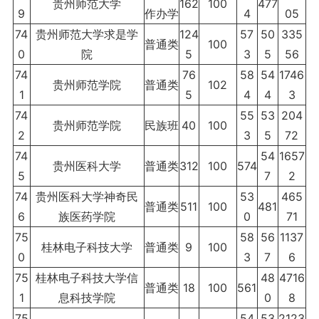
贵州师范大学
162
100
477
9
作办学
4
05
74
贵州师范大学求是学
124
57
50
335
普通类
100
0
院
5
3
5
56
74
76
58
54
1746
贵州师范学院
普通类
102
1
5
4
4
3
74
55
53
204
贵州师范学院
民族班
40
100
2
3
5
72
74
54
1657
贵州医科大学
普通类
312
100
574
5
7
2
74
贵州医科大学神奇民
53
465
普通类
511
100
481
6
族医药学院
0
71
75
58
56
1137
桂林电子科技大学
普通类
9
100
0
3
7
6
75
桂林电子科技大学信
48
4716
普通类
18
100
561
1
息科技学院
0
8
75
54
53
2123