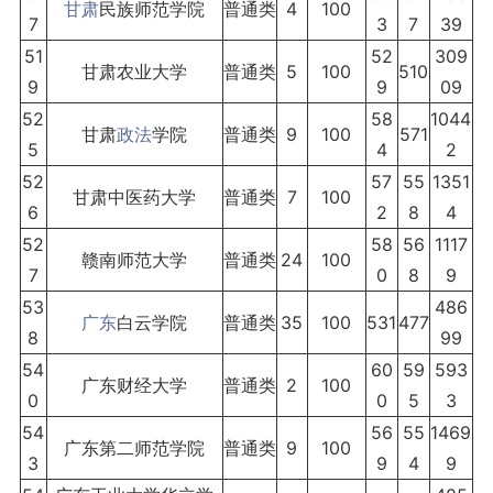
甘肃
民族师范学院
普通类
4
100
7
3
7
39
51
52
309
甘肃农业大学
普通类
5
100
510
9
9
09
52
58
1044
甘肃
政法
学院
普通类
9
100
571
5
4
2
52
57
55
1351
甘肃中医药大学
普通类
7
100
6
2
8
4
52
58
56
1117
赣南师范大学
普通类
24
100
7
0
8
9
53
486
广东
白云学院
普通类
35
100
531
477
8
99
54
60
59
593
广东财经大学
普通类
2
100
0
0
5
3
54
56
55
1469
广东第二师范学院
普通类
9
100
3
9
4
9