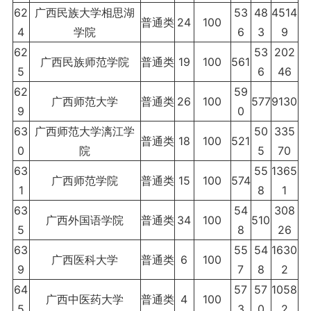
62
广西民族大学相思湖
53
48
4514
普通类
24
100
4
学院
6
3
9
62
53
202
广西民族师范学院
普通类
19
100
561
5
6
46
62
59
广西师范大学
普通类
26
100
577
9130
9
0
63
广西师范大学漓江学
50
335
普通类
18
100
521
0
院
5
70
63
55
1365
广西师范学院
普通类
15
100
574
1
8
1
63
54
308
广西外国语学院
普通类
34
100
510
5
8
26
63
55
54
1630
广西医科大学
普通类
6
100
9
7
8
2
64
57
57
1058
广西中医药大学
普通类
4
100
5
3
0
2