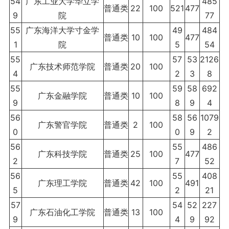
54
广东工业大学华立学
485
普通类
22
100
521
477
9
院
77
55
广东海洋大学寸金学
49
484
普通类
10
100
477
1
院
5
54
55
57
53
2126
广东技术师范学院
普通类
20
100
4
2
3
8
55
59
58
692
广东金融学院
普通类
10
100
9
8
9
4
56
58
56
1079
广东警官学院
普通类
2
100
0
0
9
2
56
55
486
广东科技学院
普通类
25
100
477
2
7
52
56
55
408
广东理工学院
普通类
42
100
491
5
2
21
57
54
52
227
广东石油化工学院
普通类
13
100
9
4
9
92