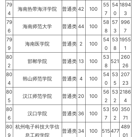
79
55
54
1894
海南热带海洋学院
普通类
42
100
4
7
0
3
79
58
57
996
海南师范大学
普通类
44
100
6
8
3
7
79
54
53
1955
海南医学院
普通类
2
100
9
0
8
1
80
53
260
邯郸学院
普通类
13
100
521
2
8
26
80
54
53
207
韩山师范学院
普通类
4
100
4
0
5
23
80
56
53
2186
汉江师范学院
普通类
20
100
5
2
2
4
80
53
50
350
汉口学院
普通类
36
100
6
7
2
71
80
杭州电子科技大学信
489
普通类
34
100
515
477
9
息工程学院
01