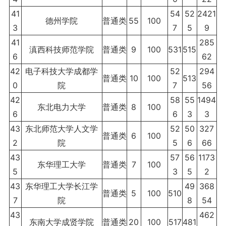
41
54
52
2421
德州学院
普通类
55
100
3
7
5
9
41
285
滇西科技师范学院
普通类
9
100
531
515
6
62
42
电子科技大学成都学
52
294
普通类
10
100
513
0
院
7
56
42
58
55
1494
东北电力大学
普通类
8
100
6
6
3
3
43
东北师范大学人文学
52
50
327
普通类
6
100
2
院
5
6
66
43
57
56
1173
东华理工大学
普通类
7
100
5
3
5
2
43
东华理工大学长江学
49
368
普通类
5
100
510
7
院
8
54
43
462
东南大学成贤学院
普通类
20
100
517
481