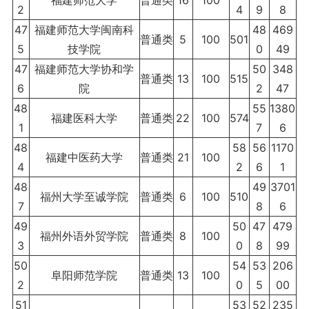
福建师范大学
普通类
16
100
2
4
9
8
47
福建师范大学闽南科
48
469
普通类
5
100
501
5
技学院
0
49
47
福建师范大学协和学
50
348
普通类
13
100
515
6
院
2
47
48
55
1380
福建医科大学
普通类
22
100
574
1
7
6
48
58
56
1170
福建中医药大学
普通类
21
100
4
2
6
1
48
49
3701
福州大学至诚学院
普通类
6
100
510
7
8
6
49
50
47
479
福州外语外贸学院
普通类
8
100
3
0
8
99
50
54
53
206
阜阳师范学院
普通类
13
100
2
0
5
00
51
53
52
235