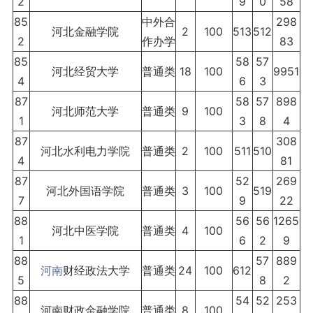
2
9
0
58
85
中外合
298
河北金融学院
2
100
513
512
2
作办学
83
85
58
57
河北经贸大学
普通类
18
100
9951
4
6
3
87
58
57
898
河北师范大学
普通类
9
100
1
3
8
4
87
308
河北水利电力学院
普通类
2
100
511
510
4
81
87
52
269
河北外国语学院
普通类
3
100
519
7
9
22
88
56
56
1265
河北中医学院
普通类
4
100
1
6
2
9
88
57
889
河南
财经政法大学
普通类
24
100
612
5
8
2
88
54
52
253
河南财政金融学院
普通类
8
100