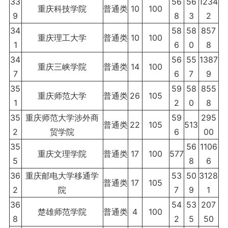
33
56
56
1234
重庆科技学院
普通类
10
100
9
8
3
2
34
58
58
857
重庆理工大学
普通类
10
100
1
6
0
8
34
56
55
1387
重庆三峡学院
普通类
14
100
7
6
7
9
35
59
58
855
重庆师范大学
普通类
26
105
1
2
0
8
35
重庆师范大学涉外商
59
295
普通类
22
105
513
2
贸学院
6
00
35
56
1106
重庆文理学院
普通类
17
100
577
5
8
6
36
重庆邮电大学移通学
53
50
3128
普通类
17
105
2
院
7
9
1
36
54
53
207
楚雄师范学院
普通类
4
100
8
2
5
50