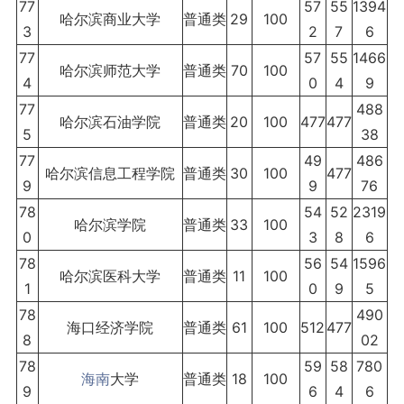
77
57
55
1394
哈尔滨商业大学
普通类
29
100
3
2
7
6
77
57
55
1466
哈尔滨师范大学
普通类
70
100
4
0
4
9
77
488
哈尔滨石油学院
普通类
20
100
477
477
5
38
77
49
486
哈尔滨信息工程学院
普通类
30
100
477
9
9
76
78
54
52
2319
哈尔滨学院
普通类
33
100
0
3
8
6
78
56
54
1596
哈尔滨医科大学
普通类
11
100
1
0
9
5
78
490
海口经济学院
普通类
61
100
512
477
8
02
78
59
58
780
海南
大学
普通类
18
100
9
6
4
6