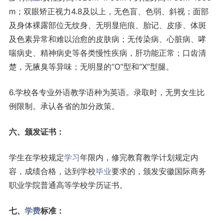
m；双眼矫正视力4.8及以上，无色盲、色弱、斜视；面部
及身体裸露部位无纹身、无明显疤痕、胎记、皮疹、体斑
及色素异常和难以治愈的皮肤病；无传染病、心脏病、哮
喘病史、精神病史等各类慢性疾病，肝功能正常；口齿清
楚，无腋臭等异味；无明显的“O”型和“X”型腿。
6.学校各专业外语教学语种为英语。录取时，无男女生比
例限制。承认各省的加分政策。
六、颁发证书：
学生在学校规定
学习
年限内，修完教育教学计划规定内
容，成绩合格，达到学校
毕业
要求的，颁发安徽国际商务
职业学院普通高等学校学历证书。
七、
学费
标准：