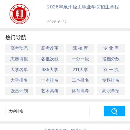
2026年泉州轻工职业学院招生章程
2026-6-22
热门导航
高考动态
高考改革
院 校 库
专 业 库
志愿填报
各批次线
一分一段
投档分数
大学名单
985大学
211大学
双 一 流
大学排名
一本排名
二本排名
专科排名
强基计划
艺术高考
体育高考
高职单招