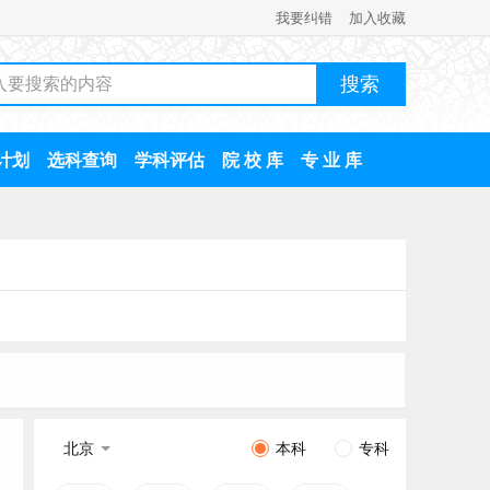
我要纠错
加入收藏
计划
选科查询
学科评估
院 校 库
专 业 库
北京
本科
专科