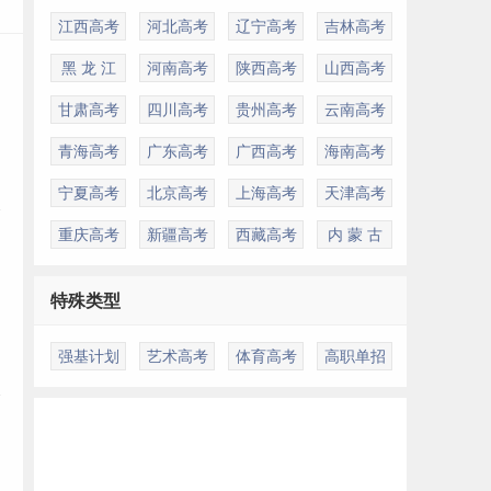
江西高考
河北高考
辽宁高考
吉林高考
黑 龙 江
河南高考
陕西高考
山西高考
甘肃高考
四川高考
贵州高考
云南高考
青海高考
广东高考
广西高考
海南高考
宁夏高考
北京高考
上海高考
天津高考
重庆高考
新疆高考
西藏高考
内 蒙 古
特殊类型
强基计划
艺术高考
体育高考
高职单招