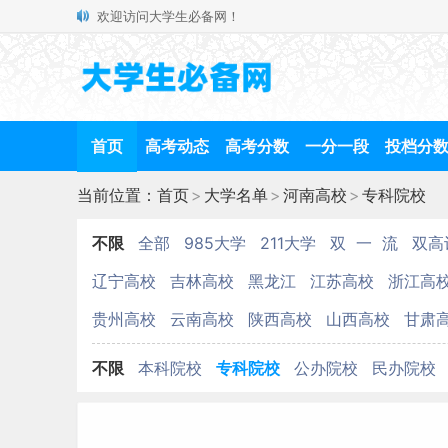
欢迎访问大学生必备网！
首页
高考动态
高考分数
一分一段
投档分
当前位置：
首页
>
大学名单
>
河南高校
>
专科院校
不限
全部
985大学
211大学
双 一 流
双高
辽宁高校
吉林高校
黑龙江
江苏高校
浙江高
贵州高校
云南高校
陕西高校
山西高校
甘肃
不限
本科院校
专科院校
公办院校
民办院校