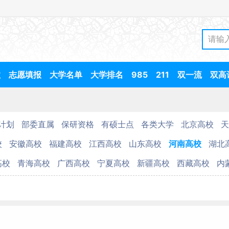
数
志愿填报
大学名单
大学排名
985
211
双一流
双高
计划
部委直属
保研资格
有硕士点
各类大学
北京高校
天
校
安徽高校
福建高校
江西高校
山东高校
河南高校
湖北
高校
青海高校
广西高校
宁夏高校
新疆高校
西藏高校
内