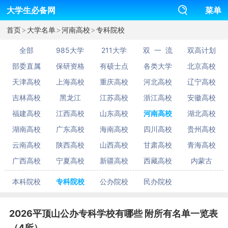
大学生必备网
菜单
>
>
>
首页
大学名单
河南高校
专科院校
全部
985大学
211大学
双 一 流
双高计划
部委直属
保研资格
有硕士点
各类大学
北京高校
天津高校
上海高校
重庆高校
河北高校
辽宁高校
吉林高校
黑龙江
江苏高校
浙江高校
安徽高校
福建高校
江西高校
山东高校
河南高校
湖北高校
湖南高校
广东高校
海南高校
四川高校
贵州高校
云南高校
陕西高校
山西高校
甘肃高校
青海高校
广西高校
宁夏高校
新疆高校
西藏高校
内蒙古
本科院校
专科院校
公办院校
民办院校
2026平顶山公办专科学校有哪些 附所有名单一览表
（4所）