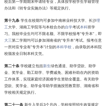
校后第一学期期末申请转专业，具体按学校学生学籍管理
办法和《转专业实施办法》等规定执行。
第十
九
条
学生在校期均可参加中南林业科技大学、长沙
理
工
大学、湖南工学院等与本校合办的
自学
考试
本科
班学
习。我校毕业生均可不限名额、不限学校报考“专升本”，即
大三
第二学期均可以参加湖南省的“专升本”考试。报考任意
一所对应专业有”专升本“计划的
本科学校
，由录取的本科院
校颁发全日制本科文凭。
第二十条
学校建立包括
新生
绿色通道、助学贷款、助学
金、奖学金、勤工助学、学费减免、困难补助在内的资助
工作体系，实现家庭经济困难学生资助全覆盖。有关助学
贷款、奖学金、助学金等助学措施按照教育部、湖南省和
学校相关规定执行。
第
二十一
条
新生入学后3个月内，学校按照招生政策规定