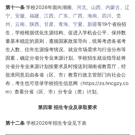
第十一条
学校2026年面向湖南、
河北
、
山西
、
内蒙古
、
辽
宁
、
安徽
、
福建
、
江西
、
广东
、
广西
、
海南
、
四川
、
贵
州
、
云南
、
陕西
、
甘肃
、
青海
、
宁夏
、
新疆
等19个省份招
生，学校根据优化生源结构、促进入学机会公平、保持数
量基本稳定的原则，遵循国家政策导向，统筹考虑各省考
生人数、往年生源报考情况、就业市场需求与行业分布等
因素，确定分省分专业来源计划。学校招生就业指导处将
分省分专业来源计划按要求及时报送到湖南省教育厅，经
批准同意后由各省（区、市）教育行政主管部门向社会公
布，考生也可登录学校招生信息网（https://zs.hncgzy.co
m）查看分省（区、市）分专业（类）计划。
第四章 招生专业及录取要求
第十二条
学校2026年招生专业见下表