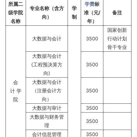
所属
二
学费
标
专业名称（含方
学
级学院
准（元
/
备注
向）
制
名称
年
）
国家创新
大数据与会计
3500
行动计划
骨干专业
大数据与会计
(工程预决算方
3500
向)
大数据与会计
会
（注册会计方
3500
计 学
向）
院
大数据与审计
3500
大数据与财务管
3500
理
会计信息管理
3500