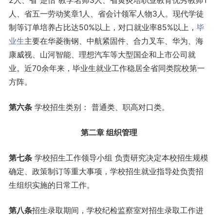
2人、省“楚怡”教学名师3人、省黄炎培职业教育优秀教师1
人、省五一劳动奖章1人、省会计领军人物3人。现代学徒
制等订单培养占比达50%以上，对口就业率85%以上，
毕
业生
主要在华菱衡钢、中航紧固件、合力叉车、华为、海
康威视、山河智能、理想汽车等大型国企和上市公司就
业。近70余年来，毕业生就业工作稳居全省同类院校第一
方阵。
第六条
学校招生类别： 普通类、职高对口类。
第二章
组织
管理
第七条
学校招生工作领导小组 负责研究决定本校招生规模
确定、政策制订等重大事项，学校招生就业指导处负责招
生组织实施的日常工作。
第八
条
招生录取期间，学校纪检监察室对招生录取工作进