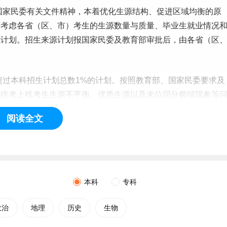
国家民委有关文件精神，本着优化生源结构、促进区域均衡的原
筹考虑各省（区、市）考生的生源数量与质量、
毕业生
就业情况
源计划。招生来源计划报国家民委及教育部审批后，由各省（区
超过
本科
招生计划总数1%的计划。按照教育部、国家民委要求及
）统考上线考生生源不平衡、优质生源以及末位同分极端现象等
原则。
阅读全文
第四章 录取规则
，结合生源分布情况，与省级招生主管部门协商确定调阅考生
调档比例原则上控制在各省公布计划的105%以内；按照顺序
本科
专科
布计划的120%以内。
政治
地理
历史
生物
将征集志愿；按照顺序志愿投档的批次，在第一志愿生源不足的