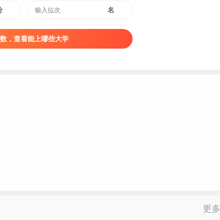
件的非第一志愿考生生源仍不足，将征集志愿。经各省（区、市
分
名
划调整到其他生源质量好的省份完成招生计划。
数，查看能上哪些大学
教育部和各省（区、市）招生主管部门规定的政策性加分。加分
生如符合多项增加分数投档条件的，只能取其中加分幅度最大的
考生依据投档成绩（含小数位）进行录取及确定专业：
先”原则择优录取，即在思想政治品德考核和体检均合格的前提
间不设分数级差。其中，
高考
综合改革省（区、市）按其高考改
考科目范围。
绩排队择优确定专业：文史类（历史科目组）考生依次比较语文、
比较数学、语文、外语成绩；高考综合改革省份（3+3模式）考
比较考生专业志愿顺序，顺序在前者优先。进档考生所填报的专
更
生成绩调剂到未录满且符合体检要求的专业录取，若不服从专业