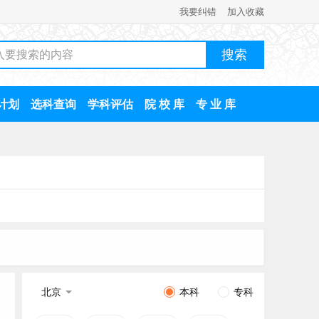
我要纠错
加入收藏
计划
选科查询
学科评估
院 校 库
专 业 库
北京
本科
专科