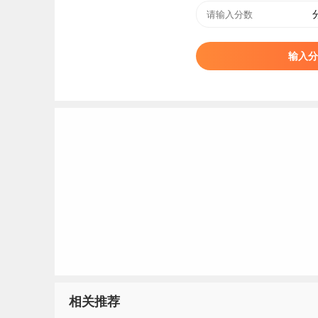
情况下，学校可接收非第一志愿考生，若符合条
招生主管部门批准，征集志愿仍不足可将剩余计
输入分
第十一条
学校在提档及专业录取（分配）时认可
政策不适用于不做分省计划的招生类型。同一考
项分值，且不得超过20分。
第十二条
普通类
本科专业
和预科班录取时，进档
1.进档考生依据投档成绩（含小数位）按“分数优
下，优先满足高分考生的专业志愿，专业志愿之
方案相关规定进行投档，考生
填报志愿
须符合选
2.投档成绩（含小数位）相同时，按相关科目成
数学、外语成绩；
理工
类（物理科目组）考生依次
生依次比较语文、数学、外语成绩。若仍相同则
相关推荐
志愿都无法满足时，若服从专业调剂，则根据考