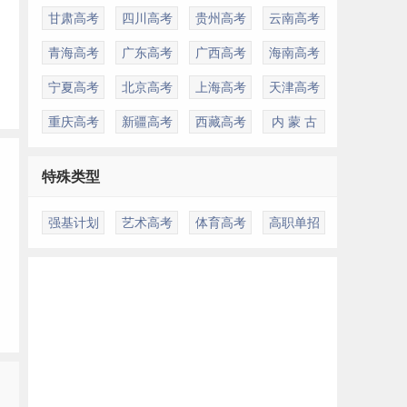
）
甘肃高考
四川高考
贵州高考
云南高考
青海高考
广东高考
广西高考
海南高考
宁夏高考
北京高考
上海高考
天津高考
一
重庆高考
新疆高考
西藏高考
内 蒙 古
特殊类型
强基计划
艺术高考
体育高考
高职单招
革
业
多
调