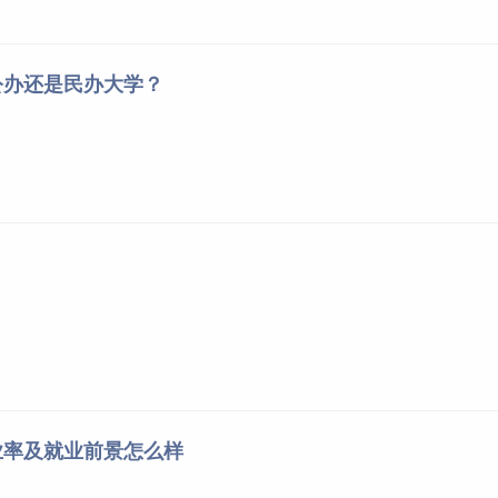
（声乐）招生的种类为：美声、民族；音乐表演（器乐）招生的种
公办还是民办大学？
唢呐、琵琶。
现代舞、流行舞。
）招收填报该专业志愿且用国家通用语言文字答卷的非民语类考
收
学费
，学生入校后不得转入其他专业
学习
。
市）招生主管部门规定的政策执行，只招收有预科志愿的少数
定执行。
类培养，再根据学校大类分流办法和学生学习志趣分流到专业类
业率及就业前景怎么样