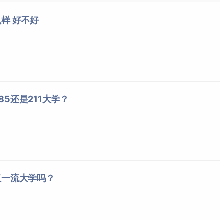
理。
样 好不好
生专业志愿情况适度调整专业招生计划安排。
术、体育类省级专业统考成绩。考生高考文化课成绩和省级专业
类专业本科录取控制
分数线
。进档考生按“分数优先”原则录取及确
5还是211大学？
的投档综合成绩计算办法，进档考生按其生源省份投档综合成绩
绩{
综合成绩=
[
文化成绩（含政策性加分）÷文化总分
]
×
50
+（专
省份投档成绩排序录取及确定专业。
双一流大学吗？
比较专业统考成绩、文化成绩（含政策性加分）、语文、数学、外
生专业志愿顺序，顺序在前者优先。进档考生所填报的专业志愿
调剂到未录满的专业录取，若不服从专业调剂，作退档处理。