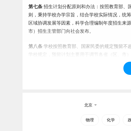
第七条
招生计划分配原则和办法：按照教育部、
则，秉持学校办学宗旨，结合学校实际情况，统
区域协调发展等因素，科学合理编制年度招生来
市）招生主管部门向社会发布。
第八条
学校按照教育部、国家民委的规定预留不
学校规定，预留计划主要用于调节各省（区、市
题。预留计划的使用坚持集体决策、质量优先的
第九条
学校
根据各省（区、市）的招生计划数
档案的比例要求。按照
平行志愿
投档的批次，
北京
志愿
投档的批次，调档比例原则上控制在各省公
物理
化学
第十条
按照平行志愿投档的批次，未完成的计划