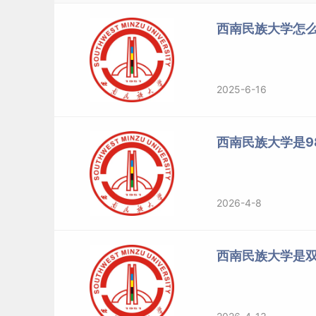
剂或考生不符合未录满专业体检要求，作退档处
西南民族大学怎么
3.在专业招生规模允许的范围内，学校可根据考
第十三条
艺术
、
体育
类专业录取时，学校认可艺
2025-6-16
统考成绩均须达到所在省（区、市）艺术、体育
定专业。
西南民族大学是98
1.艺术类专业录取依据成绩：若生源省份有规定
排序录取及确定专业；否则，进档考生按照综合成
业统考成绩÷专业总分）×
50
}录取及确定专业。
2026-4-8
2.体育类专业录取依据成绩：进档考生按其生源
西南民族大学是
3.艺术、体育类专业录取依据成绩相同时，依次
语成绩，分数高者优先录取。若仍相同则比较考
无法满足时，若服从专业调剂，则根据考生成绩