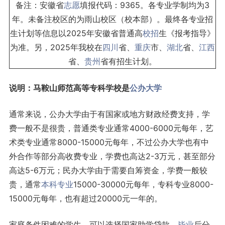
备注：安徽省
志愿
填报代码：9365。各专业学制均为3
年。未备注校区的为雨山校区（校本部）。最终各专业招
生计划等信息以2025年安徽省普通高
校招
生《报考指导》
为准。另，2025年我校在
四川
省、
重庆
市、
湖北
省、
江西
省、
贵州
省有招生计划。
说明：马鞍山师范高等专科学校是
公办大学
通常来说，公办大学由于有国家或地方财政经费支持，学
费一般不是很贵，普通类专业通常4000-6000元每年，艺
术类专业通常8000-15000元每年，不过公办大学也有中
外合作等部分高收费专业，学费也高达2-3万元，甚至部分
高达5-6万元；民办大学由于需要自筹资金，学费一般较
贵，通常
本科专业
15000-30000元每年，专科专业8000-
15000元每年，也有超过20000元一年的。
家庭条件困难的学生，可以选择国家助学贷款，
毕业
后分