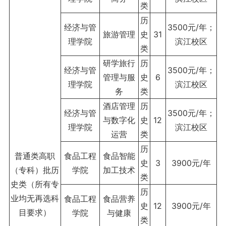
类
历
经济与管
3500元/年；
旅游管理
史
31
理学院
滨江校区
类
研学旅行
历
经济与管
3500元/年；
管理与服
史
6
理学院
滨江校区
务
类
酒店管理
历
经济与管
3500元/年；
与数字化
史
12
理学院
滨江校区
运营
类
历
普通类高职
食品工程
食品智能
史
3
3900元/年
（专科）批历
学院
加工技术
类
史类（所有专
历
业均无再选科
食品工程
食品营养
史
12
3900元/年
目要求）
学院
与健康
类