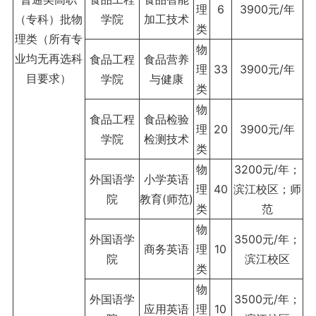
理
6
3900元/年
（专科）批物
学院
加工技术
类
理类（所有专
物
业均无再选科
食品工程
食品营养
理
33
3900元/年
目要求）
学院
与健康
类
物
食品工程
食品检验
理
20
3900元/年
学院
检测技术
类
物
3200元/年；
外国语学
小学英语
理
40
滨江校区；师
院
教育(师范)
类
范
物
外国语学
3500元/年；
商务英语
理
10
院
滨江校区
类
物
外国语学
3500元/年；
应用英语
理
10