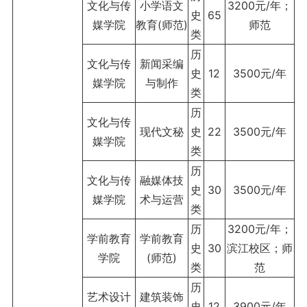
文化与传
小学语文
3200元/年；
史
65
媒学院
教育(师范)
师范
类
历
文化与传
新闻采编
史
12
3500元/年
媒学院
与制作
类
历
文化与传
现代文秘
史
22
3500元/年
媒学院
类
历
文化与传
融媒体技
史
30
3500元/年
媒学院
术与运营
类
历
3200元/年；
学前教育
学前教育
史
30
滨江校区；师
学院
(师范)
类
范
历
艺术设计
建筑装饰
史
12
3900元/年