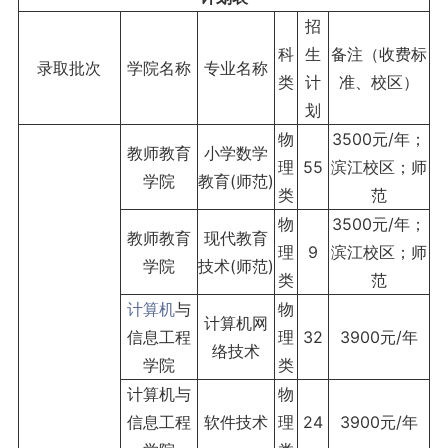
招
科
生
备注（收费标
录取批次
学院名称
专业名称
类
计
准、校区）
划
物
3500元/年；
教师教育
小学数学
理
55
滨江校区；师
学院
教育(师范)
类
范
物
3500元/年；
教师教育
现代教育
理
9
滨江校区；师
学院
技术(师范)
类
范
计算机
与
物
计算机网
信息工程
理
32
3900元/年
络技术
学院
类
计算机与
物
信息工程
软件技术
理
24
3900元/年