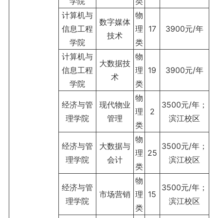
学院
类
计算机与
物
数字媒体
信息工程
理
17
3900元/年
技术
学院
类
计算机与
物
大数据技
信息工程
理
19
3900元/年
术
学院
类
物
经济与管
现代物业
3500元/年；
理
2
理学院
管理
滨江校区
类
物
经济与管
大数据与
3500元/年；
理
25
理学院
会计
滨江校区
类
物
经济与管
3500元/年；
市场营销
理
15
理学院
滨江校区
类